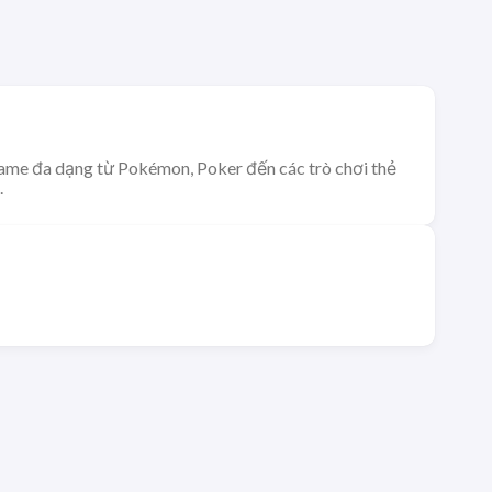
game đa dạng từ Pokémon, Poker đến các trò chơi thẻ
.