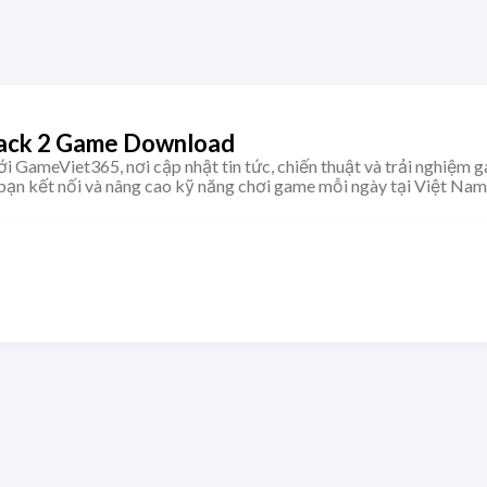
ack 2 Game Download
 GameViet365, nơi cập nhật tin tức, chiến thuật và trải nghiệm 
 bạn kết nối và nâng cao kỹ năng chơi game mỗi ngày tại Việt Nam