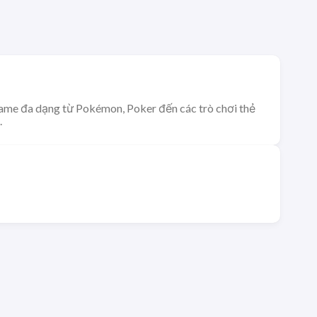
game đa dạng từ Pokémon, Poker đến các trò chơi thẻ
.