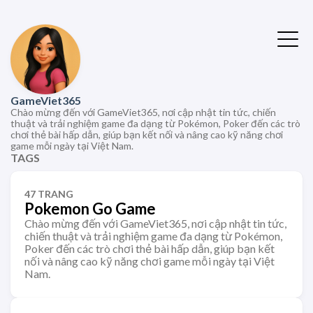
GameViet365
Chào mừng đến với GameViet365, nơi cập nhật tin tức, chiến
thuật và trải nghiệm game đa dạng từ Pokémon, Poker đến các trò
chơi thẻ bài hấp dẫn, giúp bạn kết nối và nâng cao kỹ năng chơi
game mỗi ngày tại Việt Nam.
TAGS
47 TRANG
Pokemon Go Game
Chào mừng đến với GameViet365, nơi cập nhật tin tức,
chiến thuật và trải nghiệm game đa dạng từ Pokémon,
Poker đến các trò chơi thẻ bài hấp dẫn, giúp bạn kết
nối và nâng cao kỹ năng chơi game mỗi ngày tại Việt
Nam.