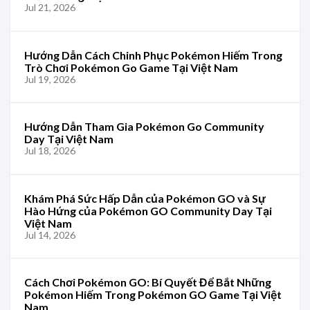
Jul 21, 2026
Hướng Dẫn Cách Chinh Phục Pokémon Hiếm Trong
Trò Chơi Pokémon Go Game Tại Việt Nam
Jul 19, 2026
Hướng Dẫn Tham Gia Pokémon Go Community
Day Tại Việt Nam
Jul 18, 2026
Khám Phá Sức Hấp Dẫn của Pokémon GO và Sự
Hào Hứng của Pokémon GO Community Day Tại
Việt Nam
Jul 14, 2026
Cách Chơi Pokémon GO: Bí Quyết Để Bắt Những
Pokémon Hiếm Trong Pokémon GO Game Tại Việt
Nam