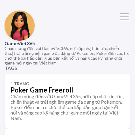
GameViet365
Chào mừng đến với GameViet365, nơi cập nhật tin tức, chiến
thuật và trải nghiệm game đa dạng từ Pokémon, Poker đến các trò
chơi thẻ bài hấp dẫn, giúp bạn kết nối và nâng cao kỹ năng chơi
game mỗi ngày tại Việt Nam.
TAGS
1 TRANG
Poker Game Freeroll
Chào mừng đến với GameViet365, nơi cập nhật tin tức,
chiến thuật và trải nghiệm game đa dạng từ Pokémon,
Poker đến các trò chơi thẻ bài hấp dẫn, giúp bạn kết
nối và nâng cao kỹ năng chơi game mỗi ngày tại Việt
Nam.