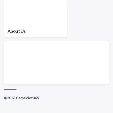
About Us
@2026 GameViet365