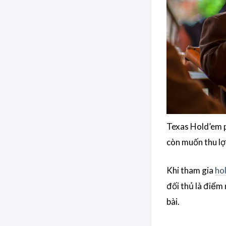
Texas Hold’em p
còn muốn thu lợi
Khi tham gia
ho
đối thủ là điểm
bài.