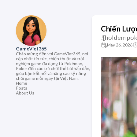
Chiến Lượ
![holdem poke
May 26, 2026
GameViet365
Chào mừng đến với GameViet365, nơi
cập nhật tin tức, chiến thuật và trải
nghiệm game đa dạng từ Pokémon,
Poker đến các trò chơi thẻ bài hấp dẫn,
giúp bạn kết nối và nâng cao kỹ năng
chơi game mỗi ngày tại Việt Nam.
Home
Posts
About Us