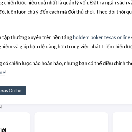
 chiến lược hiệu quả nhất là quản lý vốn. Đặt ra ngân sách và
, luôn luôn chú ý đến cách mà đối thủ chơi. Theo dõi thói que
n tập thường xuyên trên nền tảng
holdem poker texas online
ghiệm và giúp bạn dễ dàng hơn trong việc phát triển chiến lượ
 có chiến lược nào hoàn hảo, nhưng bạn có thể điều chỉnh th
ine
!
exas Online
N
iới