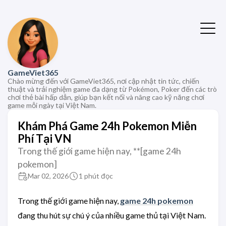
GameViet365
Chào mừng đến với GameViet365, nơi cập nhật tin tức, chiến
thuật và trải nghiệm game đa dạng từ Pokémon, Poker đến các trò
chơi thẻ bài hấp dẫn, giúp bạn kết nối và nâng cao kỹ năng chơi
game mỗi ngày tại Việt Nam.
Khám Phá Game 24h Pokemon Miễn
Phí Tại VN
Trong thế giới game hiện nay, **[game 24h
pokemon]
Mar 02, 2026
1 phút đọc
Trong thế giới game hiện nay,
game 24h pokemon
đang thu hút sự chú ý của nhiều game thủ tại Việt Nam.