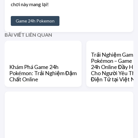
chơi này mang lại!
Game 24h Pokemon
BÀI VIẾT LIÊN QUAN
Trải Nghiệm Game 
Pokémon – Game P
Khám Phá Game 24h
24h Online Đầy Hấ
Pokémon: Trải Nghiệm Đậm
Cho Người Yêu Th
Chất Online
Điện Tử tại Việt N