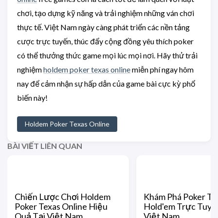
chơi, tạo dựng kỹ năng và trải nghiệm những ván chơi
thực tế. Việt Nam ngày càng phát triển các nền tảng
cược trực tuyến, thúc đẩy cộng đồng yêu thích poker
có thể thưởng thức game mọi lúc mọi nơi. Hãy thử trải
nghiệm
holdem poker texas online
miễn phí ngay hôm
nay để cảm nhận sự hấp dẫn của game bài cực kỳ phổ
biến này!
Holdem Poker Texas Online
BÀI VIẾT LIÊN QUAN
Chiến Lược Chơi Holdem
Khám Phá Poker Te
Poker Texas Online Hiệu
Hold'em Trực Tuyế
Quả Tại Việt Nam
Việt Nam