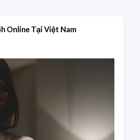
 Online Tại Việt Nam