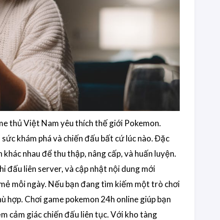
me thủ Việt Nam yêu thích thế giới Pokemon.
a sức khám phá và chiến đấu bất cứ lúc nào. Đặc
khác nhau để thu thập, nâng cấp, và huấn luyện.
 đấu liên server, và cập nhật nội dung mới
i mẻ mỗi ngày. Nếu bạn đang tìm kiếm một trò chơi
phù hợp. Chơi game pokemon 24h online giúp bạn
iệm cảm giác chiến đấu liên tục. Với kho tàng