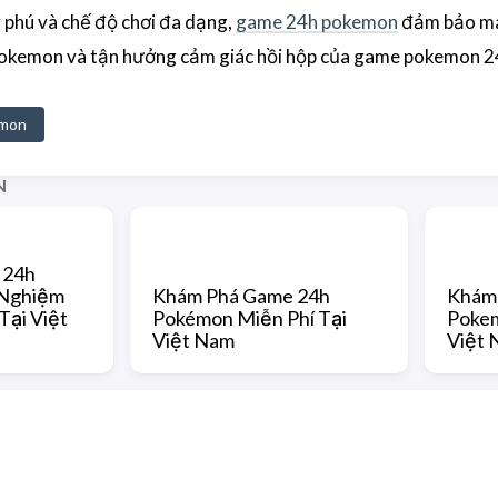
phú và chế độ chơi đa dạng,
game 24h pokemon
đảm bảo man
pokemon và tận hưởng cảm giác hồi hộp của game pokemon 2
emon
N
 24h
 Nghiệm
Khám Phá Game 24h
Khám
Tại Việt
Pokémon Miễn Phí Tại
Pokem
Việt Nam
Việt