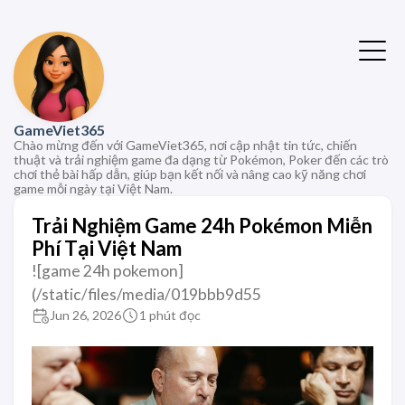
GameViet365
Chào mừng đến với GameViet365, nơi cập nhật tin tức, chiến
thuật và trải nghiệm game đa dạng từ Pokémon, Poker đến các trò
chơi thẻ bài hấp dẫn, giúp bạn kết nối và nâng cao kỹ năng chơi
game mỗi ngày tại Việt Nam.
Trải Nghiệm Game 24h Pokémon Miễn
Phí Tại Việt Nam
![game 24h pokemon]
(/static/files/media/019bbb9d55
Jun 26, 2026
1 phút đọc