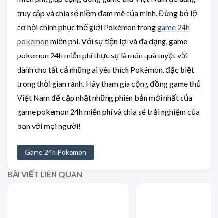
truy cập và chia sẻ niềm đam mê của mình. Đừng bỏ lỡ
cơ hội chinh phục thế giới Pokémon trong
game 24h
pokemon
miễn phí. Với sự tiện lợi và đa dạng, game
pokemon 24h miễn phí thực sự là món quà tuyệt vời
dành cho tất cả những ai yêu thích Pokémon, đặc biệt
trong thời gian rảnh. Hãy tham gia cộng đồng game thủ
Việt Nam để cập nhật những phiên bản mới nhất của
game pokemon 24h miễn phí và chia sẻ trải nghiệm của
bạn với mọi người!
Game 24h Pokemon
BÀI VIẾT LIÊN QUAN