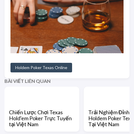
Holdem Poker Texas Online
BÀI VIẾT LIÊN QUAN
Chiến Lược Chơi Texas
Trải Nghiệm Đỉnh C
Hold'em Poker Trực Tuyến
Holdem Poker Texa
tại Việt Nam
Tại Việt Nam