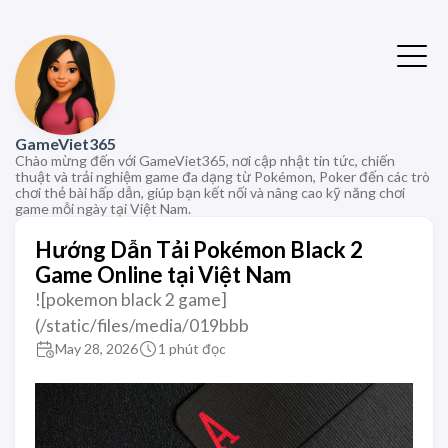
GameViet365
Chào mừng đến với GameViet365, nơi cập nhật tin tức, chiến
thuật và trải nghiệm game đa dạng từ Pokémon, Poker đến các trò
chơi thẻ bài hấp dẫn, giúp bạn kết nối và nâng cao kỹ năng chơi
game mỗi ngày tại Việt Nam.
Hướng Dẫn Tải Pokémon Black 2
Game Online tại Việt Nam
![pokemon black 2 game]
(/static/files/media/019bbb
May 28, 2026
1 phút đọc