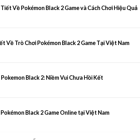
 Tiết Về Pokémon Black 2 Game và Cách Chơi Hiệu Quả
iết Về Trò Chơi Pokémon Black 2 Game Tại Việt Nam
Pokemon Black 2: Niềm Vui Chưa Hồi Kết
Pokémon Black 2 Game Online tại Việt Nam
…
5