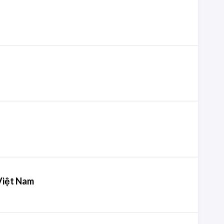
Việt Nam