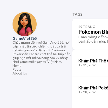
TAGS
49 TRANG
Pokemon Bl
Chào mừng đến với
GameViet365
bài hấp dẫn, giúp
Chào mừng đến với GameViet365, nơi
cập nhật tin tức, chiến thuật và trải
nghiệm game đa dạng từ Pokémon,
Poker đến các trò chơi thẻ bài hấp dẫn,
giúp bạn kết nối và nâng cao kỹ năng
Khám Phá Thế 
chơi game mỗi ngày tại Việt Nam.
Jul 31, 2026
Home
Posts
About Us
Khám Phá Poké
Jul 28, 2026