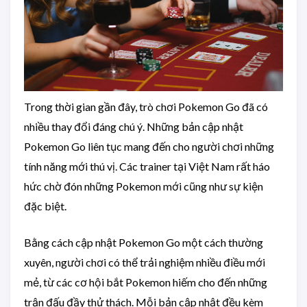
Trong thời gian gần đây, trò chơi Pokemon Go đã có
nhiều thay đổi đáng chú ý. Những bản cập nhật
Pokemon Go liên tục mang đến cho người chơi những
tính năng mới thú vị. Các trainer tại Việt Nam rất háo
hức chờ đón những Pokemon mới cũng như sự kiện
đặc biệt.
Bằng cách cập nhật Pokemon Go một cách thường
xuyên, người chơi có thể trải nghiệm nhiều điều mới
mẻ, từ các cơ hội bắt Pokemon hiếm cho đến những
trận đấu đầy thử thách. Mỗi bản cập nhật đều kèm