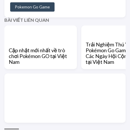
Pokemon Go Game
BÀI VIẾT LIÊN QUAN
Trải Nghiệm Thú Vị
Cập nhật mới nhất về trò
Pokémon Go Game 
chơi Pokémon GO tại Việt
Các Ngày Hội Cộn
Nam
tại Việt Nam