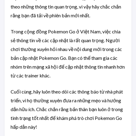
theo những thông tin quan trọng, vì vậy hãy chắc chắn
rằng bạn đã tải về phiên bản mới nhất.
Trong cộng đồng Pokemon Go ở Việt Nam, việc chia
sẻ thông tin về các cập nhật là rất quan trọng. Người
chơi thường xuyên hỏi nhau về nội dung mới trong các
bản cập nhật Pokemon Go. Bạn có thể tham gia các
nhóm trên mạng xã hội để cập nhật thông tin nhanh hơn
từ các trainer khác.
Cuối cùng, hãy luôn theo dõi các thông báo từ nhà phát
triển, vì họ thường xuyên đưa ra những mẹo và hướng
dẫn hữu ích. Chắc chắn rằng bản thân bạn luôn ở trong
tình trạng tốt nhất để khám phá trò chơi Pokemon Go
hấp dẫn này!