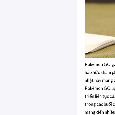
Pokémon GO game
háo hức khám ph
nhật này mang đ
Pokémon GO upda
triển liên tục 
trong các buổi 
mang đến nhiều 