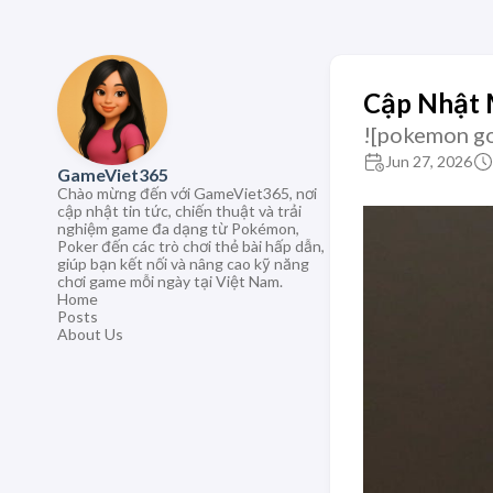
Cập Nhật 
![pokemon go
Jun 27, 2026
GameViet365
Chào mừng đến với GameViet365, nơi
cập nhật tin tức, chiến thuật và trải
nghiệm game đa dạng từ Pokémon,
Poker đến các trò chơi thẻ bài hấp dẫn,
giúp bạn kết nối và nâng cao kỹ năng
chơi game mỗi ngày tại Việt Nam.
Home
Posts
About Us