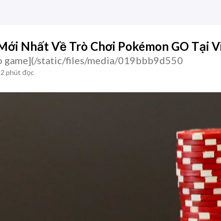
Mới Nhất Về Trò Chơi Pokémon GO Tại V
 game](/static/files/media/019bbb9d550
2 phút đọc