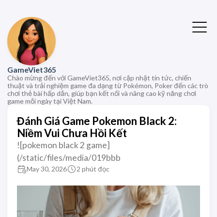
GameViet365
Chào mừng đến với GameViet365, nơi cập nhật tin tức, chiến
thuật và trải nghiệm game đa dạng từ Pokémon, Poker đến các trò
chơi thẻ bài hấp dẫn, giúp bạn kết nối và nâng cao kỹ năng chơi
game mỗi ngày tại Việt Nam.
Đánh Giá Game Pokemon Black 2:
Niềm Vui Chưa Hồi Kết
![pokemon black 2 game]
(/static/files/media/019bbb
May 30, 2026
2 phút đọc