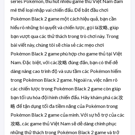
series Pokémon, thu hút nhiều game thủ Việt Nam đam
mê thể loại nhập vai chiến đấu. Để bắt đầu chơi
Pokémon Black 2 game một cách hiệu quả, bạn cần
hiểu rõ những bí quyết và chiến lược, gọi là攻略, giúp
bạn vượt qua các thử thách trong trò chơi này. Trong
bài viết này, chúng tôi sẽ chia sẻ các mẹo chơi
Pokémon Black 2 game phù hợp cho game thủ tại Việt
Nam. Đặc biệt, với các攻略 đúng đắn, bạn có thể dễ
dàng nâng cao trình độ và sưu tầm các Pokémon hiếm
trong Pokémon Black 2 game. Ngoài ra, việc nắm rõ
các chiến lược trong Pokémon Black 2 game còn giúp
bạn tối ưu hóa đội hình chiến đấu. Hãy khám phá các攻
略 để tận dụng tối đa tiềm năng của Pokémon trong
Pokémon Black 2 game của mình. Với sự hỗ trợ của các
攻略, các game thủ Việt Nam sẽ dễ dàng chinh phục
những thử thách trong Pokémon Black 2 game và trở